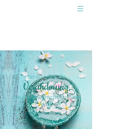
Heilpraxis für
Miasmatische Homöopathie
Sei du selbst die
Veränderung,
die du dir wünscht für diese
Welt.
Mahatma Gandhi